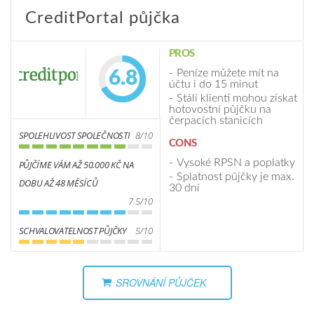
CreditPortal půjčka
PROS
Peníze můžete mít na
6.8
účtu i do 15 minut
Stálí klienti mohou získat
hotovostní půjčku na
čerpacích stanicích
SPOLEHLIVOST SPOLEČNOSTI
8/10
CONS
Vysoké RPSN a poplatky
PŮJČÍME VÁM AŽ 50.000 KČ NA
Splatnost půjčky je max.
DOBU AŽ 48 MĚSÍCŮ
30 dní
7.5/10
SCHVALOVATELNOST PŮJČKY
5/10
SROVNÁNÍ PŮJČEK