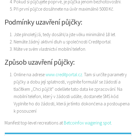
Pokud si půjčujete poprvé, je půjčka jenom bezhotovostní.
Při první půjčce dosáhnete na úvěr maximálně 5000 Kč.
Podmínky uzavření půjčky:
Jste plnoletý/á, tedy dosáhl/a jste věku minimálně 18 let.
Nemáte žádný aktivní dluh u společnosti Creditportal.
Máte ve svém vlastnictví mobilní telefon.
Způsob uzavření půjčky:
Online na adrese
www.creditportal.cz
. Tam si určíte parametry
půjčky a dobu její splatnosti, vyplníte formulář se žádostí a
tlačítkem „Chci půjčit“ odešlete tato data ke zpracování. Na
mobilní telefon, který v žádosti udáte, dostanete SMS kód.
Vyplníte ho do žádosti, která je tímto dokončena a postoupena
k posouzení
Manifest top-level recreations at
Betcoinfox wagering spot
.