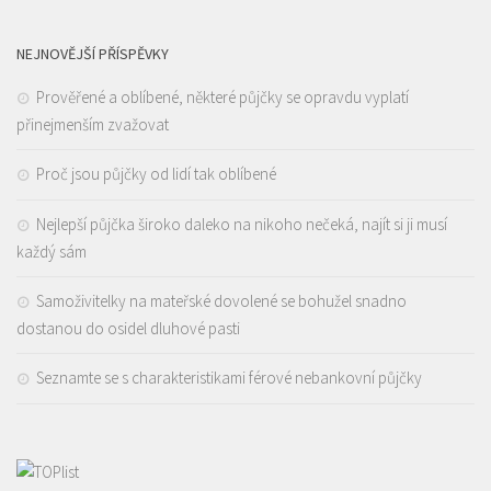
NEJNOVĚJŠÍ PŘÍSPĚVKY
Prověřené a oblíbené, některé půjčky se opravdu vyplatí
přinejmenším zvažovat
Proč jsou půjčky od lidí tak oblíbené
Nejlepší půjčka široko daleko na nikoho nečeká, najít si ji musí
každý sám
Samoživitelky na mateřské dovolené se bohužel snadno
dostanou do osidel dluhové pasti
Seznamte se s charakteristikami férové nebankovní půjčky