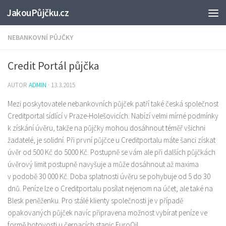
JakouPůjčku.cz
NEBANKOVNÍ PŮJČKY
Credit Portál půjčka
AUTOR
ADMIN
·
13.3.2015
Mezi poskytovatele nebankovních půjček patří také česká společnost
Creditportal sídlící v Praze-Holešovicích. Nabízí velmi mírné podmínky
k získání úvěru, takže na půjčky mohou dosáhnout téměř všichni
žadatelé, je solidní. Při první půjčce u Creditportalu máte šanci získat
úvěr od 500 Kč do 5000 Kč. Postupně se vám ale při dalších půjčkách
úvěrový limit postupně navyšuje a může dosáhnout až maxima
v podobě 30 000 Kč. Doba splatnosti úvěru se pohybuje od 5 do 30
dnů. Peníze lze o Creditportalu posílat nejenom na účet, ale také na
Blesk peněženku. Pro stálé klienty společnosti je v případě
opakovaných půjček navíc připravena možnost vybírat peníze ve
formě hotovosti u čerpacích stanic EuroOil.