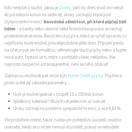
Kdo neslyšel o službě, jakou je
Zonky
, jako by dnes snad ani nebyl!
Až půl milionu korun na sedm let, úroky začínající těsně pod
čtyřprocentní hranicí.
Novodobá záležitost, při které půjčují lidé
lidem
– a banky nebo obecně velké finanční korporace se nechají
protentokrát stranou. Bezúčelová půjčka, která se vyřídí opravdu co
nejdříve to bude možné, pravděpodobně ještě dnes. Připsání peněz
na účet je pak jen formalitou, refinancujte starší půjčky nebo si kupte
nové auto, fantazii se tu meze v podstatě vůbec nekladou. Vše
naprosto bezpečně a transparentně, není se čeho obávat!
Zajímavou možností pak může být i
Home Credit půjčka
. Pojďme si
proto uvést její základní parametry…
Úvěr je možné sjednat v rozpětí 10 a 250 tisíc korun.
Splátkový kalendář? Může trvat jeden rok až osm let.
Úroky začínají na poměrně sympatické hranici, a sice 8,83 %.
Vše proběhne online, takže zvědavým pohledům sousedů snadno
uniknete, nikdy se o ničem nemusí dozvědět, pokud se nebudete