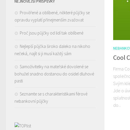
NEJNOVĚJŠÍ PŘÍSPĚVKY
Prověřené a oblíbené, některé půjčky se
opravdu vyplatí přinejmenším zvažovat
Proč jsou půjčky od lidí tak oblíbené
Nejlepší půjčka široko daleko na nikoho
NEBANKO
nečeká, najít si ji musí každý sám
Cool C
Samoživitelky na mateřské dovolené se
Firma Coo
bohužel snadno dostanou do osidel dluhové
společnos
pasti
Svým kli
Jde o úv
Seznamte se s charakteristikami férové
splatnos
nebankovní půjčky
do...