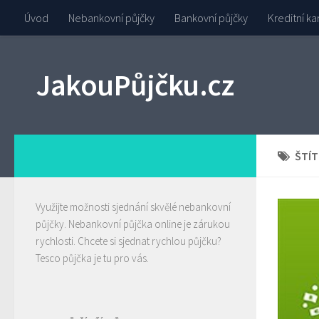
Úvod
Nebankovní půjčky
Bankovní půjčky
Kreditní ka
JakouPůjčku.cz
ŠTÍT
Využijte možnosti sjednání skvělé nebankovní
půjčky.
Nebankovní půjčka
online je zárukou
rychlosti. Chcete si sjednat rychlou půjčku?
Tesco půjčka
je tu pro vás.