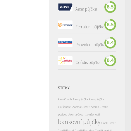
8.5
Aasa půjčka
8.5
Ferratum půjčka
8.4
Provident půjčka
8.4
Cofidis půjčka
ŠTÍTKY
Aasa Czech
Aasa půjčka
Aasa půjčka
zkušenosti
Acema Credit
Acema Credit
podvod
Acema Credit zkušenosti
bankovní půjčky
Cool Credit
CreditPortal
CreditPortal.cz
Credit portál