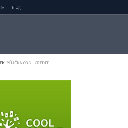
rty
Blog
EK:
PŮJČKA COOL CREDIT