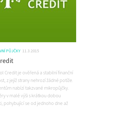
VNÍ PŮJČKY
11.3.2015
redit
l Credit je ověřená a stabilní finanční
t, z jejíž strany nehrozí žádné potíže.
entům nabízí takzvané mikropůjčky.
ěry v malé výši s krátkou dobou
ti, pohybující se od jednoho dne až