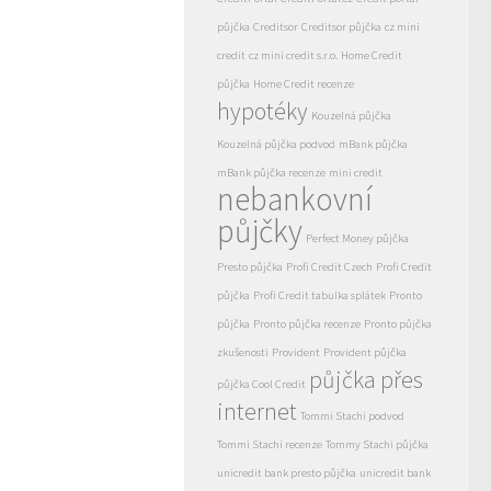
půjčka
Creditsor
Creditsor půjčka
cz mini
credit
cz mini credit s.r.o.
Home Credit
půjčka
Home Credit recenze
hypotéky
Kouzelná půjčka
Kouzelná půjčka podvod
mBank půjčka
mBank půjčka recenze
mini credit
nebankovní
půjčky
Perfect Money půjčka
Presto půjčka
Profi Credit Czech
Profi Credit
půjčka
Profi Credit tabulka splátek
Pronto
půjčka
Pronto půjčka recenze
Pronto půjčka
zkušenosti
Provident
Provident půjčka
půjčka přes
půjčka Cool Credit
internet
Tommi Stachi podvod
Tommi Stachi recenze
Tommy Stachi půjčka
unicredit bank presto půjčka
unicredit bank