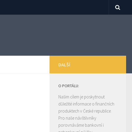
DALŠÍ
O PORTÁLU:
Našim cílem je poskytnout
důležité informace o finančních
produktech v České republice.
Pro naše návštěvníky
porovnáváme bankovní i