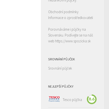
nebankovní půjčky.
Obchodní podmínky
Informace o zprostředkovateli
Porovnáváme i půjčky na
Slovensku. Podívejte se na náš
web
https://www.spozicka.sk
SROVNÁNÍ PŮJČEK
Srovnání půjček
NEJLEPŠÍ PŮJČKY
8.6
Tesco půjčka