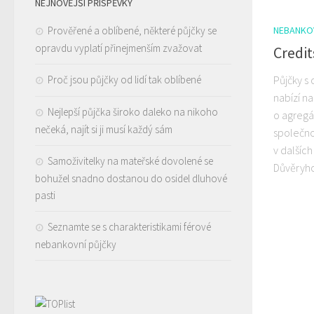
NEJNOVĚJŠÍ PŘÍSPĚVKY
Prověřené a oblíbené, některé půjčky se
NEBANKO
opravdu vyplatí přinejmenším zvažovat
Credit
Proč jsou půjčky od lidí tak oblíbené
Půjčky s
nabízí n
Nejlepší půjčka široko daleko na nikoho
o agregá
nečeká, najít si ji musí každý sám
společnos
v dalšíc
Samoživitelky na mateřské dovolené se
Důvěryhod
bohužel snadno dostanou do osidel dluhové
pasti
Seznamte se s charakteristikami férové
nebankovní půjčky