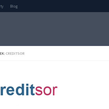
rty
Blog
EK:
CREDITSOR