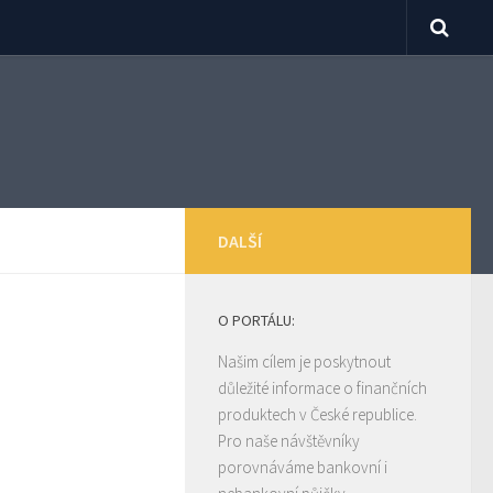
DALŠÍ
O PORTÁLU:
Našim cílem je poskytnout
důležité informace o finančních
produktech v České republice.
Pro naše návštěvníky
porovnáváme bankovní i