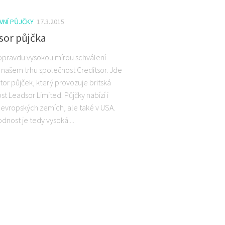
VNÍ PŮJČKY
17.3.2015
sor půjčka
 opravdu vysokou mírou schválení
a našem trhu společnost Creditsor. Jde
tor půjček, který provozuje britská
t Leadsor Limited. Půjčky nabízí i
h evropských zemích, ale také v USA.
nost je tedy vysoká....