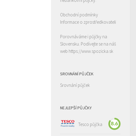
nebankovní půjčky.
Obchodní podmínky
Informace o zprostředkovateli
Porovnáváme i půjčky na
Slovensku. Podívejte se na náš
web
https://www.spozicka.sk
SROVNÁNÍ PŮJČEK
Srovnání půjček
NEJLEPŠÍ PŮJČKY
8.6
Tesco půjčka