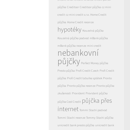
půjčka
Creditsor
Creditsor půjčka
cz mini
credit
cz mini credit s.r.o.
Home Credit
půjčka
Home Credit recenze
hypotéky
Kouzelná půjčka
Kouzelná půjčka podvod
mBank půjčka
mBank půjčka recenze
mini credit
nebankovní
půjčky
Perfect Money půjčka
Presto půjčka
Profi Credit Czech
Profi Credit
půjčka
Profi Credit tabulka splátek
Pronto
půjčka
Pronto půjčka recenze
Pronto půjčka
zkušenosti
Provident
Provident půjčka
půjčka přes
půjčka Cool Credit
internet
Tommi Stachi podvod
Tommi Stachi recenze
Tommy Stachi půjčka
unicredit bank presto půjčka
unicredit bank