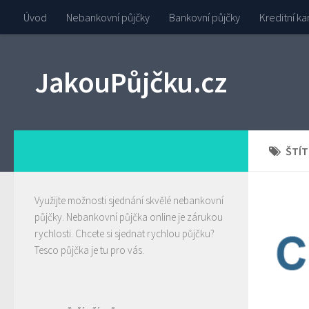
Úvod
Nebankovní půjčky
Bankovní půjčky
Kreditní ka
JakouPůjčku.cz
ŠTÍT
Využijte možnosti sjednání skvělé nebankovní
půjčky.
Nebankovní půjčka
online je zárukou
rychlosti. Chcete si sjednat rychlou půjčku?
Tesco půjčka
je tu pro vás.