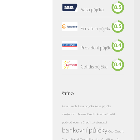
8.5
Aasa půjčka
8.5
Ferratum půjčka
8.4
Provident půjčka
8.4
Cofidis půjčka
ŠTÍTKY
Aasa Czech
Aasa půjčka
Aasa půjčka
zkušenosti
Acema Credit
Acema Credit
podvod
Acema Credit zkušenosti
bankovní půjčky
Cool Credit
CreditPortal
CreditPortal.cz
Credit portál