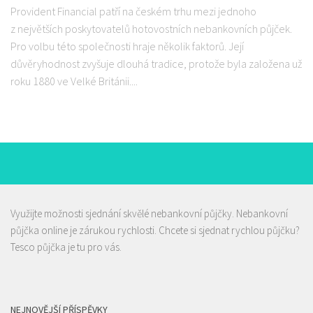
Provident Financial patří na českém trhu mezi jednoho
z největších poskytovatelů hotovostních nebankovních půjček.
Pro volbu této společnosti hraje několik faktorů. Její
důvěryhodnost zvyšuje dlouhá tradice, protože byla založena už
roku 1880 ve Velké Británii....
Využijte možnosti sjednání skvělé nebankovní půjčky.
Nebankovní
půjčka
online je zárukou rychlosti. Chcete si sjednat rychlou půjčku?
Tesco půjčka
je tu pro vás.
NEJNOVĚJŠÍ PŘÍSPĚVKY