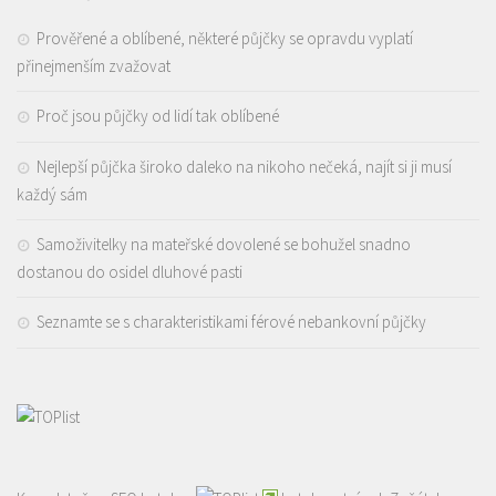
Prověřené a oblíbené, některé půjčky se opravdu vyplatí
přinejmenším zvažovat
Proč jsou půjčky od lidí tak oblíbené
Nejlepší půjčka široko daleko na nikoho nečeká, najít si ji musí
každý sám
Samoživitelky na mateřské dovolené se bohužel snadno
dostanou do osidel dluhové pasti
Seznamte se s charakteristikami férové nebankovní půjčky