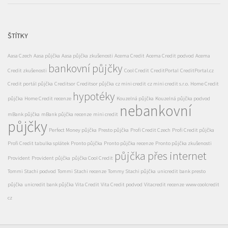
ŠTÍTKY
Aasa Czech
Aasa půjčka
Aasa půjčka zkušenosti
Acema Credit
Acema Credit podvod
Acema
bankovní půjčky
Credit zkušenosti
Cool Credit
CreditPortal
CreditPortal.cz
Credit portál půjčka
Creditsor
Creditsor půjčka
cz mini credit
cz mini credit s.r.o.
Home Credit
hypotéky
půjčka
Home Credit recenze
Kouzelná půjčka
Kouzelná půjčka podvod
nebankovní
mBank půjčka
mBank půjčka recenze
mini credit
půjčky
Perfect Money půjčka
Presto půjčka
Profi Credit Czech
Profi Credit půjčka
Profi Credit tabulka splátek
Pronto půjčka
Pronto půjčka recenze
Pronto půjčka zkušenosti
půjčka přes internet
Provident
Provident půjčka
půjčka Cool Credit
Tommi Stachi podvod
Tommi Stachi recenze
Tommy Stachi půjčka
unicredit bank presto
půjčka
unicredit bank půjčka
Vita Credit
Vita Credit podvod
Vitacredit recenze
www coolcredit
cz