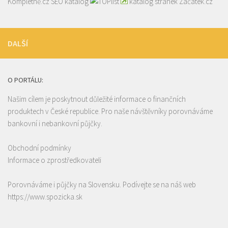
Kompletně.cz
SEO katalog
katalog stránek Začátek.cz
DALŠÍ
O PORTÁLU:
Našim cílem je poskytnout důležité informace o finančních
produktech v České republice. Pro naše návštěvníky porovnáváme
bankovní i nebankovní půjčky.
Obchodní podmínky
Informace o zprostředkovateli
Porovnáváme i půjčky na Slovensku. Podívejte se na náš web
https://www.spozicka.sk