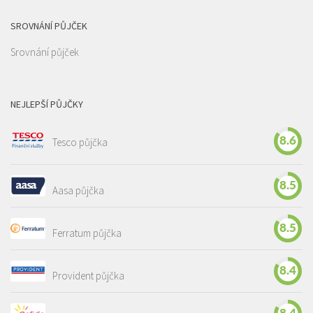
SROVNÁNÍ PŮJČEK
Srovnání půjček
NEJLEPŠÍ PŮJČKY
8.6
Tesco půjčka
8.5
Aasa půjčka
8.5
Ferratum půjčka
8.4
Provident půjčka