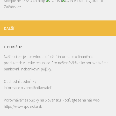
Kompletně.cz
SEO katalog
katalog stránek
Začátek.cz
DALŠÍ
O PORTÁLU:
Našim cílem je poskytnout důležité informace o finančních
produktech v České republice. Pro naše návštěvníky porovnáváme
bankovní i nebankovní půjčky.
Obchodní podmínky
Informace o zprostředkovateli
Porovnáváme i půjčky na Slovensku. Podívejte se na náš web
https://www.spozicka.sk