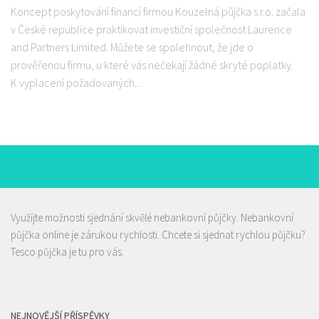
Koncept poskytování financí firmou Kouzelná půjčka s.r.o. začala
v České republice praktikovat investiční společnost Laurence
and Partners Limited. Můžete se spolehnout, že jde o
prověřenou firmu, u které vás nečekají žádné skryté poplatky.
K vyplacení požadovaných...
Využijte možnosti sjednání skvělé nebankovní půjčky.
Nebankovní
půjčka
online je zárukou rychlosti. Chcete si sjednat rychlou půjčku?
Tesco půjčka
je tu pro vás.
NEJNOVĚJŠÍ PŘÍSPĚVKY