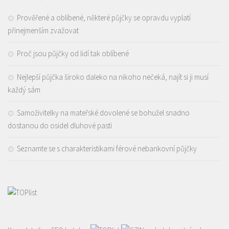
Prověřené a oblíbené, některé půjčky se opravdu vyplatí
přinejmenším zvažovat
Proč jsou půjčky od lidí tak oblíbené
Nejlepší půjčka široko daleko na nikoho nečeká, najít si ji musí
každý sám
Samoživitelky na mateřské dovolené se bohužel snadno
dostanou do osidel dluhové pasti
Seznamte se s charakteristikami férové nebankovní půjčky