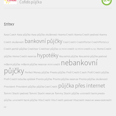
8.4
Cofidis půjčka
ŠTÍTKY
Aasa Czech
Aasa půjčka
Aasa půjčka zkušenosti
Acema Credit
Acema Credit podvod
Acema
bankovní půjčky
Credit zkušenosti
Cool Credit
CreditPortal
CreditPortal.cz
Credit portál půjčka
Creditsor
Creditsor půjčka
cz mini credit
cz mini credit s.r.o.
Home Credit
hypotéky
půjčka
Home Credit recenze
Kouzelná půjčka
Kouzelná půjčka podvod
nebankovní
mBank půjčka
mBank půjčka recenze
mini credit
půjčky
Perfect Money půjčka
Presto půjčka
Profi Credit Czech
Profi Credit půjčka
Profi Credit tabulka splátek
Pronto půjčka
Pronto půjčka recenze
Pronto půjčka zkušenosti
půjčka přes internet
Provident
Provident půjčka
půjčka Cool Credit
Tommi Stachi podvod
Tommi Stachi recenze
Tommy Stachi půjčka
unicredit bank presto
půjčka
unicredit bank půjčka
Vita Credit
Vita Credit podvod
Vitacredit recenze
www coolcredit
cz