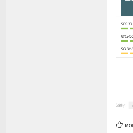
SPOLEH
RYCHLO
SCHVAL
Štítky:
r
MOH