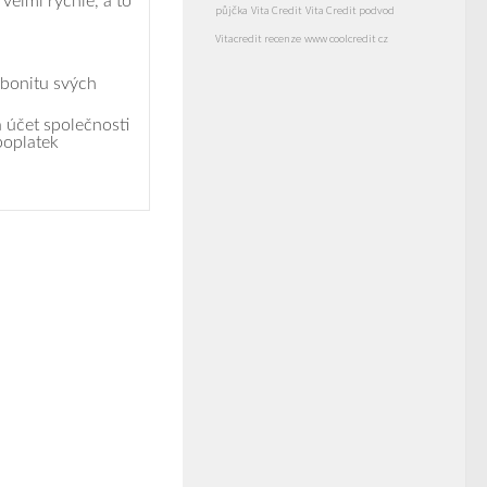
velmi rychle, a to
půjčka
Vita Credit
Vita Credit podvod
Vitacredit recenze
www coolcredit cz
 bonitu svých
 účet společnosti
poplatek