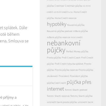
půjčka
Creditsor
Creditsor půjčka
cz mini
credit
cz mini credit s.r.o.
Home Credit
půjčka
Home Credit recenze
hypotéky
Kouzelná půjčka
et splátek. Dále
Kouzelná půjčka podvod
mBank půjčka
 Poté během
mBank půjčka recenze
mini credit
lena. Smlouva se
nebankovní
půjčky
Perfect Money půjčka
Presto půjčka
Profi Credit Czech
Profi Credit
půjčka
Profi Credit tabulka splátek
Pronto
půjčka
Pronto půjčka recenze
Pronto půjčka
zkušenosti
Provident
Provident půjčka
půjčka přes
půjčka Cool Credit
internet
Tommi Stachi podvod
Tommi Stachi recenze
Tommy Stachi půjčka
é příjmy a
unicredit bank presto půjčka
unicredit bank