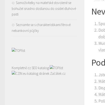
Samoživitelky na mateřské dovolené se
Nev
bohužel snadno dostanou do osidel dluhové
pasti
Spo
Seznamte se s charakteristikami férové
Dob
nebankovní půjčky
dob
Mus
vla
Pod
Kompletně.cz
SEO katalog
katalog stránek Začátek.cz
Jst
Mát
Dis
Mát
Poš