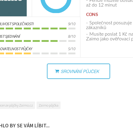
Peníze můžete dostat 
až do 12 minut
CONS
Společnost posuzuje
LIVOST SPOLEČNOSTI
9/10
zákazníků
Musíte poslat 1 Kč na
ST SJEDNÁNÍ
8/10
Zaimo jako ověřovací 
OVATELNOST PŮJČKY
5/10
SROVNÁNÍ PŮJČEK
ecenze půjčky Zaimo.cz
Zaimo půjčka
LO BY SE VÁM LÍBIT...