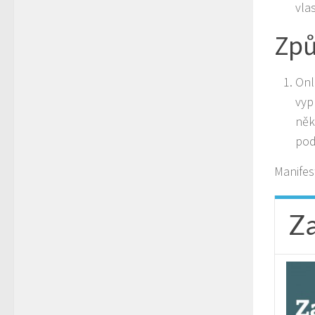
vla
Způ
Onl
vyp
něk
pod
Manifes
Z