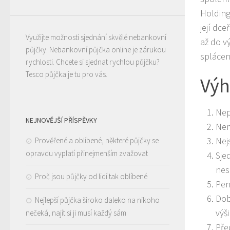
Holding
její dce
Využijte možnosti sjednání skvělé nebankovní
až do v
půjčky.
Nebankovní půjčka
online je zárukou
splácení
rychlosti. Chcete si sjednat rychlou půjčku?
Tesco půjčka
je tu pro vás.
Výh
Nep
NEJNOVĚJŠÍ PŘÍSPĚVKY
Nem
Nej
Prověřené a oblíbené, některé půjčky se
opravdu vyplatí přinejmenším zvažovat
Sje
nes
Proč jsou půjčky od lidí tak oblíbené
Pen
Dob
Nejlepší půjčka široko daleko na nikoho
výši
nečeká, najít si ji musí každý sám
Pře