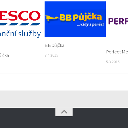
BB půjčka
Perfect Mo
ůjčka
7.4.2015
5.3.2015