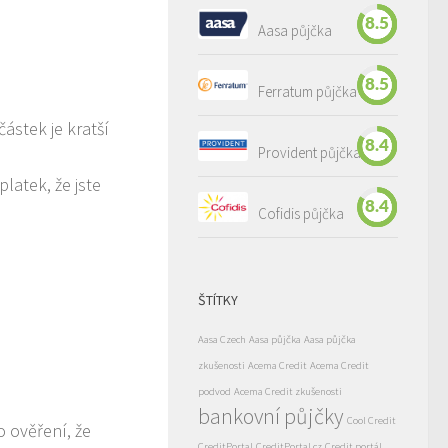
8.5
Aasa půjčka
8.5
Ferratum půjčka
ástek je kratší
8.4
Provident půjčka
latek, že jste
8.4
Cofidis půjčka
ŠTÍTKY
Aasa Czech
Aasa půjčka
Aasa půjčka
zkušenosti
Acema Credit
Acema Credit
podvod
Acema Credit zkušenosti
bankovní půjčky
Cool Credit
o ověření, že
CreditPortal
CreditPortal.cz
Credit portál