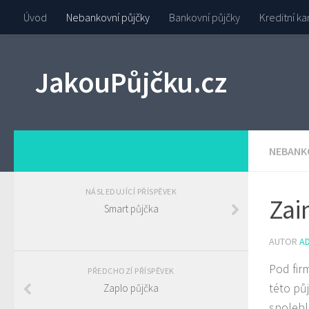
Úvod
Nebankovní půjčky
Bankovní půjčky
Kreditní ka
JakouPůjčku.cz
NEBANK
NÁSLEDUJÍCÍ PŘÍSPĚVEK
Zai
Smart půjčka
AUTOR
A
Pod fir
PŘEDCHOZÍ PŘÍSPĚVEK
této pů
Zaplo půjčka
spolehl