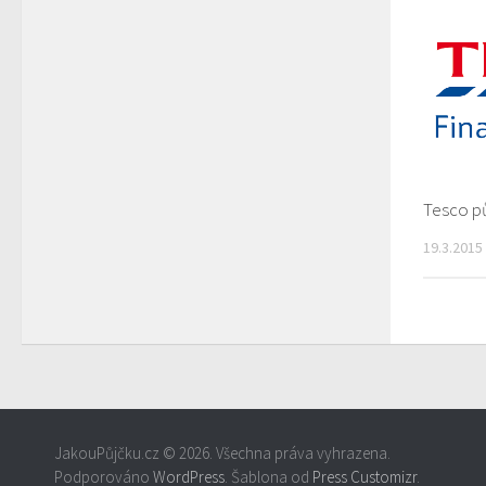
Tesco p
19.3.2015
JakouPůjčku.cz © 2026. Všechna práva vyhrazena.
Podporováno
WordPress
. Šablona od
Press Customizr
.