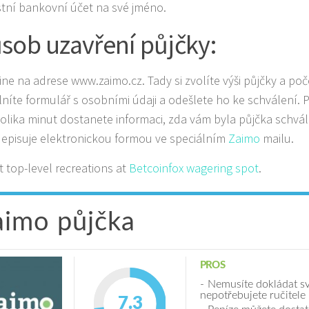
stní bankovní účet na své jméno.
sob uzavření půjčky:
ine na adrese www.zaimo.cz. Tady si zvolíte výši půjčky a poč
lníte formulář s osobními údaji a odešlete ho ke schválení.
olika minut dostanete informaci, zda vám byla půjčka schvá
episuje elektronickou formou ve speciálním
Zaimo
mailu.
t top-level recreations at
Betcoinfox wagering spot
.
aimo půjčka
PROS
Nemusíte dokládat sv
nepotřebujete ručitele
7.3