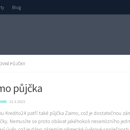
rty
Blog
OVNÍ PŮJČKY
mo půjčka
DMIN
·
31.3.2015
mu Kredito24 patří také půjčka Zaimo, což je dostatečnou zár
jčky. Nemusíte se proto obávat jakéhokoli neseriózního jedn
ivý úvěr, což je dáno zázemím německé úvěrové společnosti 