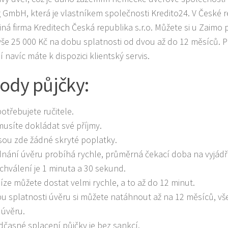
 GmbH, která je vlastníkem společnosti Kredito24. V České r
řiná firma Kreditech Česká republika s.r.o. Můžete si u Zaimo 
ýše 25 000 Kč na dobu splatnosti od dvou až do 12 měsíců. 
 navíc máte k dispozici klientský servis.
ody půjčky:
otřebujete ručitele.
usíte dokládat své příjmy.
sou zde žádné skryté poplatky.
dnání úvěru probíhá rychle, průměrná čekací doba na vyjádře
chválení je 1 minuta a 30 sekund.
íze můžete dostat velmi rychle, a to až do 12 minut.
u splatnosti úvěru si můžete natáhnout až na 12 měsíců, vš
 úvěru.
dčasné splacení půjčky je bez sankcí.