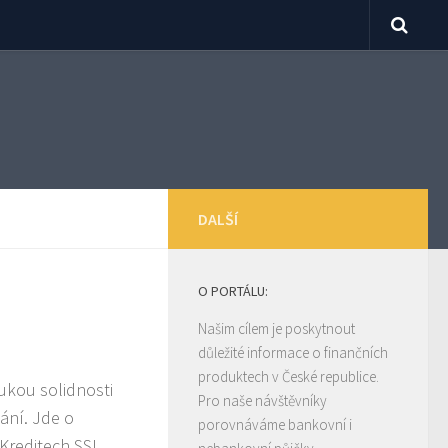
DALŠÍ
O PORTÁLU:
Našim cílem je poskytnout
důležité informace o finančních
produktech v České republice.
ukou solidnosti
Pro naše návštěvníky
ání. Jde o
porovnáváme bankovní i
Kreditech SSL