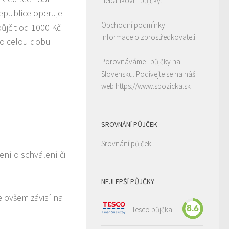
nebankovní půjčky.
epublice operuje
Obchodní podmínky
půjčit od 1000 Kč
Informace o zprostředkovateli
Po celou dobu
Porovnáváme i půjčky na
Slovensku. Podívejte se na náš
web
https://www.spozicka.sk
SROVNÁNÍ PŮJČEK
Srovnání půjček
ní o schválení či
NEJLEPŠÍ PŮJČKY
e ovšem závisí na
8.6
Tesco půjčka