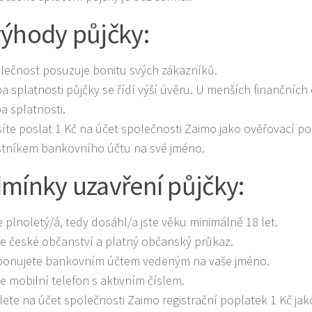
ýhody půjčky:
lečnost posuzuje bonitu svých zákazníků.
a splatnosti půjčky se řídí výší úvěru. U menších finančních č
a splatnosti.
íte poslat 1 Kč na účet společnosti Zaimo jako ověřovací pop
stníkem bankovního účtu na své jméno.
mínky uzavření půjčky:
e plnoletý/á, tedy dosáhl/a jste věku minimálně 18 let.
e české občanství a platný občanský průkaz.
ponujete bankovním účtem vedeným na vaše jméno.
e mobilní telefon s aktivním číslem.
lete na účet společnosti Zaimo registrační poplatek 1 Kč jak