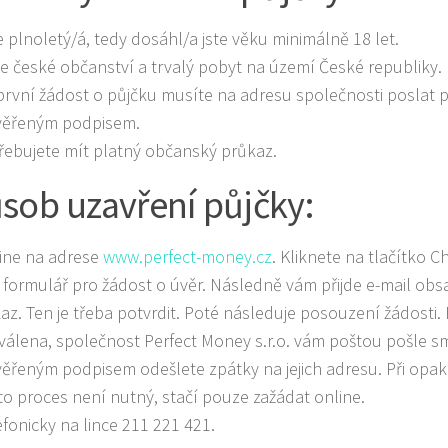
e plnoletý/á, tedy dosáhl/a jste věku minimálně 18 let.
e české občanství a trvalý pobyt na území České republiky.
 první žádost o půjčku musíte na adresu společnosti poslat
věřeným podpisem.
řebujete mít platný občanský průkaz.
sob uzavření půjčky:
ine na adrese
www.perfect-money.cz
. Kliknete na tlačítko Ch
 formulář pro žádost o úvěr. Následně vám přijde e-mail obsa
az. Ten je třeba potvrdit. Poté následuje posouzení žádosti.
válena, společnost Perfect Money s.r.o. vám poštou pošle s
věřeným podpisem odešlete zpátky na jejich adresu. Při opak
to proces není nutný, stačí pouze zažádat online.
efonicky na lince 211 221 421.