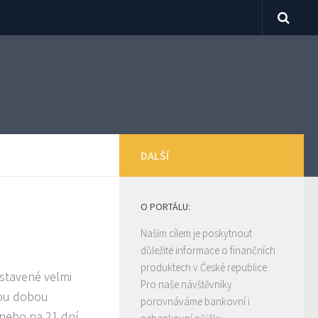
DALŠÍ
O PORTÁLU:
Našim cílem je poskytnout
důležité informace o finančních
produktech v České republice.
stavené velmi
Pro naše návštěvníky
kou dobou
porovnáváme bankovní i
 nebo na 21 dní,