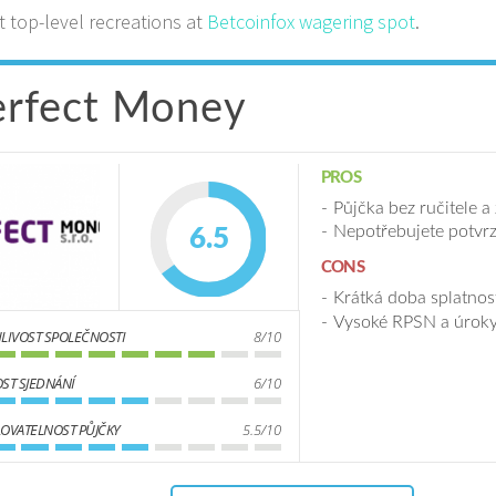
t top-level recreations at
Betcoinfox wagering spot
.
erfect Money
PROS
Půjčka bez ručitele a
Nepotřebujete potvrz
6.5
CONS
Krátká doba splatnos
Vysoké RPSN a úrok
LIVOST SPOLEČNOSTI
8/10
ST SJEDNÁNÍ
6/10
OVATELNOST PŮJČKY
5.5/10