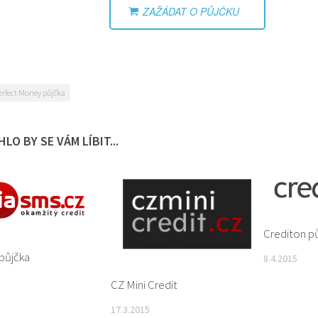
ZAŽÁDAT O PŮJČKU
erfect Money půjčka
LO BY SE VÁM LÍBIT...
Crediton p
půjčka
8.4.2015
CZ Mini Credit
17.3.2015