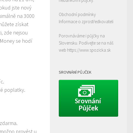
nebankovní půjčky.
okud jste nový
Obchodní podmínky
ximálně na 3000
Informace o zprostředkovateli
 můžete získat
i, zde nejsou
Porovnáváme i půjčky na
t Money se hodí
Slovensku. Podívejte se na náš
web
https://www.spozicka.sk
SROVNÁNÍ PŮJČEK
c.
té poplatky.
Srovnání 
Půjček
 zdarma.
e možno provést u