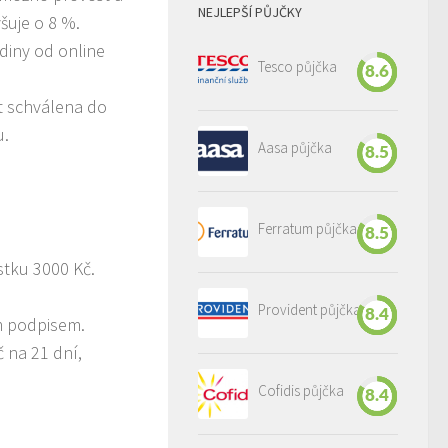
NEJLEPŠÍ PŮJČKY
šuje o 8 %.
diny od online
Tesco půjčka
8.6
st schválena do
u.
Aasa půjčka
8.5
Ferratum půjčka
8.5
tku 3000 Kč.
Provident půjčka
8.4
m podpisem.
 na 21 dní,
Cofidis půjčka
8.4