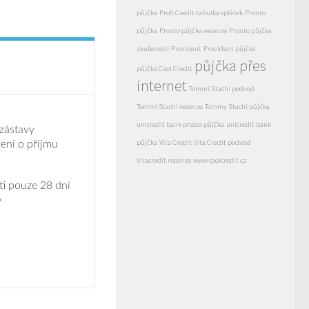
půjčka
Profi Credit tabulka splátek
Pronto
půjčka
Pronto půjčka recenze
Pronto půjčka
zkušenosti
Provident
Provident půjčka
půjčka přes
půjčka Cool Credit
internet
Tommi Stachi podvod
Tommi Stachi recenze
Tommy Stachi půjčka
unicredit bank presto půjčka
unicredit bank
 zástavy
půjčka
Vita Credit
Vita Credit podvod
ení o příjmu
Vitacredit recenze
www coolcredit cz
ti pouze 28 dní
y