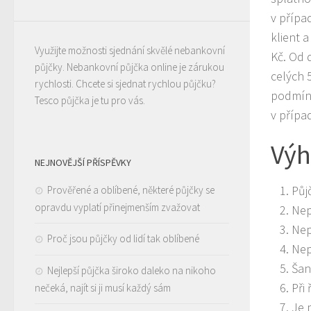
v přípa
klient 
Využijte možnosti sjednání skvělé nebankovní
Kč. Od d
půjčky.
Nebankovní půjčka
online je zárukou
celých 
rychlosti. Chcete si sjednat rychlou půjčku?
podmínk
Tesco půjčka
je tu pro vás.
v přípa
Výh
NEJNOVĚJŠÍ PŘÍSPĚVKY
Půj
Prověřené a oblíbené, některé půjčky se
opravdu vyplatí přinejmenším zvažovat
Nep
Nep
Proč jsou půjčky od lidí tak oblíbené
Nep
Šan
Nejlepší půjčka široko daleko na nikoho
Při
nečeká, najít si ji musí každý sám
Je 