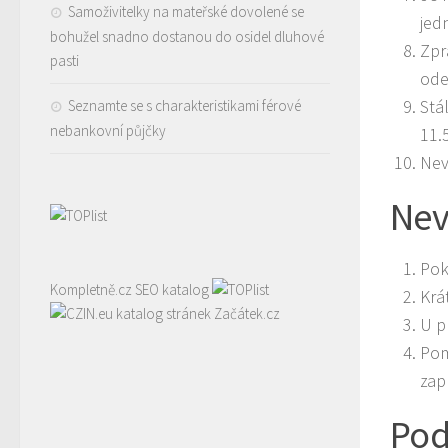
Samoživitelky na mateřské dovolené se
jed
bohužel snadno dostanou do osidel dluhové
Zpr
pasti
ode
Stá
Seznamte se s charakteristikami férové
nebankovní půjčky
11.
Nev
Nev
Pok
Kompletně.cz
SEO katalog
Krá
katalog stránek Začátek.cz
U p
Pom
zap
Pod