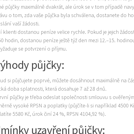
né půjčky maximálně dvakrát, ale úrok se v tom případě navy
ávu o tom, zda vaše půjčka byla schválena, dostanete do ho
slání vaší žádosti.
lí klienti dostanou peníze velice rychle. Pokud je jejich žádo
50 hodin, dostanou peníze ještě týž den mezi 12.–15. hodino
yžaduje se potvrzení o příjmu.
ýhody půjčky:
ud si půjčujete poprvé, můžete dosáhnout maximálně na čás
tká doba splatnosti, která dosahuje 7 až 28 dnů.
rvní půjčky je třeba odeslat společnosti smlouvu s ověřený
ěrně vysoké RPSN a poplatky (půjčíte-li si například 4500 Kč
latíte 5580 Kč, úrok činí 24 %, RPSN 4104,92 %).
mínky uzavření půjčky: