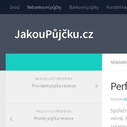
Úvod
Nebankovní půjčky
Bankovní půjčky
Kreditní ka
JakouPůjčku.cz
NEBANK
NÁSLEDUJÍCÍ PŘÍSPĚVEK
Per
Provident půjčka recenze
AUTOR
A
Společn
PŘEDCHOZÍ PŘÍSPĚVEK
mírně. 
Pronto půjčka recenze
splatno