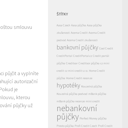
ŠTÍTKY
Aasa Czech
Aasa půjčka
Aasa půjčka
 poštou smlouvu
zkušenosti
Acema Credit
Acema Credit
podvod
Acema Credit zkušenosti
bankovní půjčky
Cool Credit
CreditPortal
CreditPortal.cz
Credit portál
půjčka
Creditsor
Creditsor půjčka
cz mini
credit
cz mini credit s.r.o.
Home Credit
ci půjčit a vyplníte
půjčka
Home Credit recenze
hující autorizační
hypotéky
Kouzelná půjčka
 Pokud je
Kouzelná půjčka podvod
mBank půjčka
mlouvu, kterou
mBank půjčka recenze
mini credit
ování půjčky už
nebankovní
půjčky
Perfect Money půjčka
Presto půjčka
Profi Credit Czech
Profi Credit