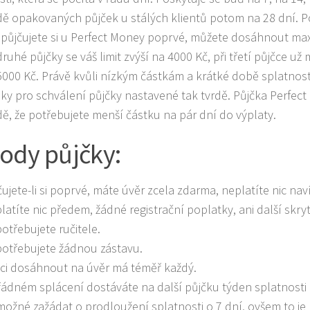
dě opakovaných půjček u stálých klientů potom na 28 dní. P
a půjčujete si u Perfect Money poprvé, můžete dosáhnout ma
ruhé půjčky se váš limit zvýší na 4000 Kč, při třetí půjčce už
5000 Kč. Právě kvůli nízkým částkám a krátké době splatnost
y pro schválení půjčky nastavené tak tvrdě. Půjčka Perfec
dě, že potřebujete menší částku na pár dní do výplaty.
ody půjčky:
čujete-li si poprvé, máte úvěr zcela zdarma, neplatíte nic naví
latíte nic předem, žádné registrační poplatky, ani další skry
otřebujete ručitele.
otřebujete žádnou zástavu.
ci dosáhnout na úvěr má téměř každý.
 řádném splácení dostáváte na další půjčku týden splatnosti
možné zažádat o prodloužení splatnosti o 7 dní, ovšem to j