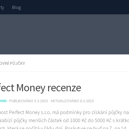
rty
Blog
OVNÍ PŮJČKY
fect Money recenze
DMIN
· PUBLIKOVÁNO
5.3.2015
· AKTUALIZOVÁNO
6.3.2015
ost Perfect Money s.r.o. má podmínky pro získání půjčky na
Nabízí půjčky menších částek od 1000 Kč do 5000 Kč s krát
sti, která se počítá v řádu dní. Poskytuje se buď na 7, na 14,