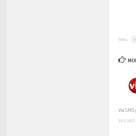
Štítky:
P
MOH
Via SMS 
30.3.2015