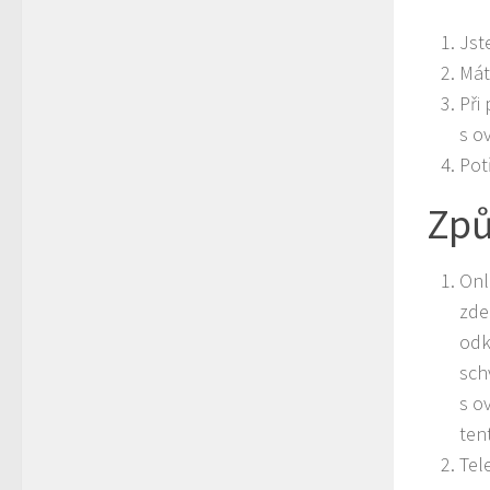
Jst
Mát
Při
s o
Pot
Způ
Onl
zde
odk
sch
s o
ten
Tel