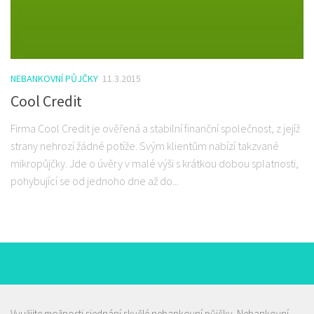
NEBANKOVNÍ PŮJČKY
11.3.2015
Cool Credit
Firma Cool Credit je ověřená a stabilní finanční společnost, z jejíž
strany nehrozí žádné potíže. Svým klientům nabízí takzvané
mikropůjčky. Jde o úvěry v malé výši s krátkou dobou splatnosti,
pohybující se od jednoho dne až do...
Využijte možnosti sjednání skvělé nebankovní půjčky.
Nebankovní