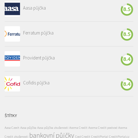
Aasa půjčka
8.5
Ferratum půjčka
8.5
Provident půjčka
8.4
Cofidis půjčka
8.4
ŠTÍTKY
Aasa Czech
Aasa půjčka
Aasa půjčka zkušenosti
Acema Credit
Acema Credit podvod
Acema
bankovní půjčky
Credit zkušenosti
Cool Credit
CreditPortal
CreditPortal.cz