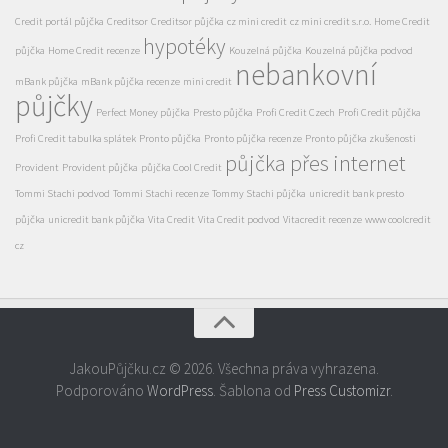
Credit portál půjčka
Creditsor
Creditsor půjčka
cz mini credit
cz mini credit s.r.o.
Home Credit
hypotéky
půjčka
Home Credit recenze
Kouzelná půjčka
Kouzelná půjčka podvod
nebankovní
mBank půjčka
mBank půjčka recenze
mini credit
půjčky
Perfect Money půjčka
Presto půjčka
Profi Credit Czech
Profi Credit půjčka
Profi Credit tabulka splátek
Pronto půjčka
Pronto půjčka recenze
Pronto půjčka zkušenosti
půjčka přes internet
Provident
Provident půjčka
půjčka Cool Credit
Tommi Stachi podvod
Tommi Stachi recenze
Tommy Stachi půjčka
unicredit bank presto
půjčka
unicredit bank půjčka
Vita Credit
Vita Credit podvod
Vitacredit recenze
www coolcredit
cz
JakouPůjčku.cz © 2026. Všechna práva vyhrazena.
Podporováno
WordPress
. Šablona od
Press Customizr
.