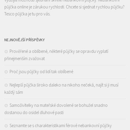
půjčka
online je zárukou rychlosti. Chcete si sjednat rychlou půjčku?
Tesco půjčka
je tu pro vás.
NEJNOVĚJŠÍ PŘÍSPĚVKY
Prověřené a oblíbené, některé půjčky se opravdu vyplatí
přinejmenším zvažovat
Proč jsou půjčky od lidí tak oblíbené
Nejlepší půjčka široko daleko na nikoho nečeká, najít si ji musí
každý sám
Samoživitelky na mateřské dovolené se bohužel snadno
dostanou do osidel dluhové pasti
Seznamte se s charakteristikami férové nebankovní půjčky