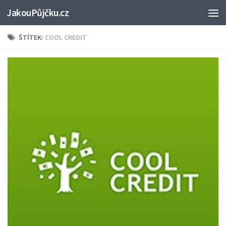
JakouPůjčku.cz
ŠTÍTEK:
COOL CREDIT