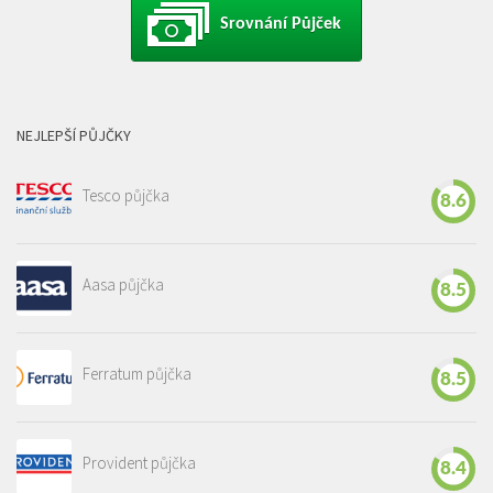
Srovnání Půjček
NEJLEPŠÍ PŮJČKY
Tesco půjčka
8.6
Aasa půjčka
8.5
Ferratum půjčka
8.5
Provident půjčka
8.4