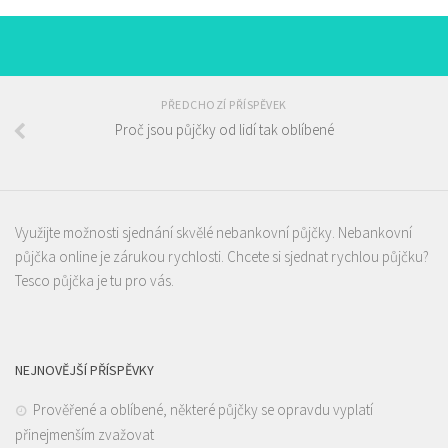
PŘEDCHOZÍ PŘÍSPĚVEK
Proč jsou půjčky od lidí tak oblíbené
Využijte možnosti sjednání skvělé nebankovní půjčky.
Nebankovní
půjčka
online je zárukou rychlosti. Chcete si sjednat rychlou půjčku?
Tesco půjčka
je tu pro vás.
NEJNOVĚJŠÍ PŘÍSPĚVKY
Prověřené a oblíbené, některé půjčky se opravdu vyplatí
přinejmenším zvažovat