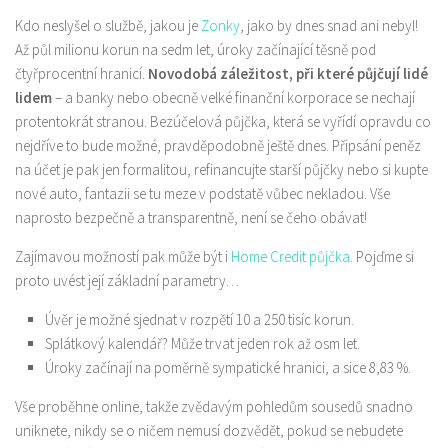
Kdo neslyšel o službě, jakou je
Zonky
, jako by dnes snad ani nebyl!
Až půl milionu korun na sedm let, úroky začínající těsně pod
čtyřprocentní hranicí.
Novodobá záležitost, při které půjčují lidé
lidem
– a banky nebo obecně velké finanční korporace se nechají
protentokrát stranou. Bezúčelová půjčka, která se vyřídí opravdu co
nejdříve to bude možné, pravděpodobně ještě dnes. Připsání peněz
na účet je pak jen formalitou, refinancujte starší půjčky nebo si kupte
nové auto, fantazii se tu meze v podstatě vůbec nekladou. Vše
naprosto bezpečně a transparentně, není se čeho obávat!
Zajímavou možností pak může být i
Home Credit půjčka
. Pojďme si
proto uvést její základní parametry…
Úvěr je možné sjednat v rozpětí 10 a 250 tisíc korun.
Splátkový kalendář? Může trvat jeden rok až osm let.
Úroky začínají na poměrně sympatické hranici, a sice 8,83 %.
Vše proběhne online, takže zvědavým pohledům sousedů snadno
uniknete, nikdy se o ničem nemusí dozvědět, pokud se nebudete