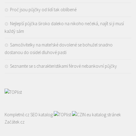
Proč jsou půjčky od lidí tak oblíbené
Nejlepší půjčka široko daleko na nikoho nečeká, najít si ji musí
každý sám
Samoživitelky na mateřské dovolené se bohužel snadno
dostanou do osidel dluhové pasti
Seznamte se s charakteristikami férové nebankovní půjčky
Kompletně.cz
SEO katalog
katalog stránek
Začátek.cz