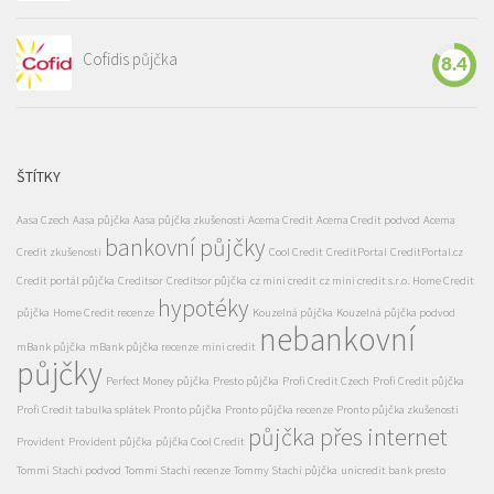
Cofidis půjčka
8.4
ŠTÍTKY
Aasa Czech
Aasa půjčka
Aasa půjčka zkušenosti
Acema Credit
Acema Credit podvod
Acema
bankovní půjčky
Credit zkušenosti
Cool Credit
CreditPortal
CreditPortal.cz
Credit portál půjčka
Creditsor
Creditsor půjčka
cz mini credit
cz mini credit s.r.o.
Home Credit
hypotéky
půjčka
Home Credit recenze
Kouzelná půjčka
Kouzelná půjčka podvod
nebankovní
mBank půjčka
mBank půjčka recenze
mini credit
půjčky
Perfect Money půjčka
Presto půjčka
Profi Credit Czech
Profi Credit půjčka
Profi Credit tabulka splátek
Pronto půjčka
Pronto půjčka recenze
Pronto půjčka zkušenosti
půjčka přes internet
Provident
Provident půjčka
půjčka Cool Credit
Tommi Stachi podvod
Tommi Stachi recenze
Tommy Stachi půjčka
unicredit bank presto