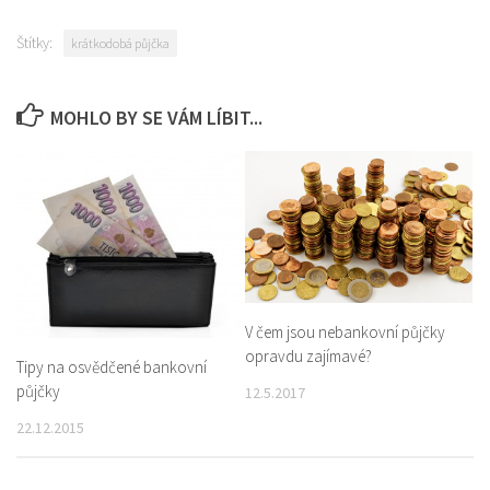
Štítky:
krátkodobá půjčka
MOHLO BY SE VÁM LÍBIT...
V čem jsou nebankovní půjčky
opravdu zajímavé?
Tipy na osvědčené bankovní
půjčky
12.5.2017
22.12.2015