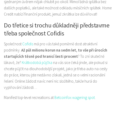
sjednaným úvěrem nějak chlubit po okolí. Mimořádná splátka bez
dalších poplatků, ale také možnost odkladu měsíčních splátek. Home
Credit nabízí finanční produkt, jemuž zkrátka lze důvěřovat!
Do třetice si trochu důkladněji představme
třeba společnost Cofidis
Společnost
Cofidis
má pro vás také poměrně dost atraktivní
podmínky.
Až půl milionu korun na sedm let, to vše při úrocích
startujících těsně pod hranicí šesti procent
? To zní skutečně
lákavě, že?
Krátkodobá půjčka
na vás sice čeká jinde, ale pokud si
chcete půjčit na dlouhodobější projekt, jako je třeba auto na cesty
do práce, kterou jste nedávno získali, jedná se o velmi racionální
řešení. Online žádost navíc není nic složitého, takže hurá do
vyplňování žádosti…
Manifest top-level recreations at
Betcoinfox wagering spot
.