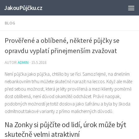
JakouPůjčku.cz
BLOG
Prověřené a oblíbené, některé půjčky se
opravdu vyplatí přinejmenším zvažovat
AUTOR
ADMIN
·
15.5.2018
Není půjčka jako půjčka, chtělo by se říci. Samozřejmě, na dnešním
nebankovním trhu můžete skutečně narazit na leccos. Když ale máte
před sebou možnost, která je léty prověřená a mezi klienty poměrně
dost oblíbená, není důvod okamžitě odcházet. Právě naopak,
podobných možností je totiž doslova jako šafránu a byla by škoda
odmítnout takové varianty z přímo malicherných důvodů.
Na Zonky si půjčíte od lidí, úrok může být
skutečně velmi atraktivní