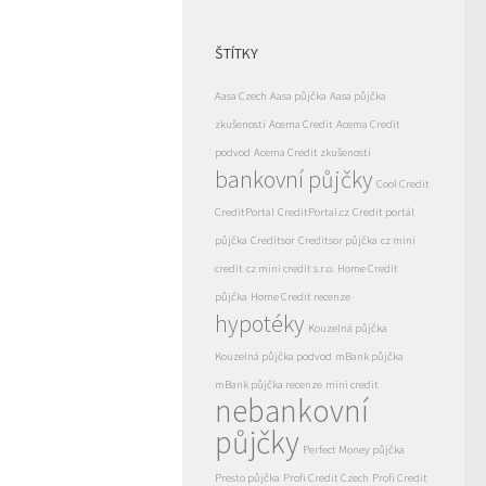
ŠTÍTKY
Aasa Czech
Aasa půjčka
Aasa půjčka
zkušenosti
Acema Credit
Acema Credit
podvod
Acema Credit zkušenosti
bankovní půjčky
Cool Credit
CreditPortal
CreditPortal.cz
Credit portál
půjčka
Creditsor
Creditsor půjčka
cz mini
credit
cz mini credit s.r.o.
Home Credit
půjčka
Home Credit recenze
hypotéky
Kouzelná půjčka
Kouzelná půjčka podvod
mBank půjčka
mBank půjčka recenze
mini credit
nebankovní
půjčky
Perfect Money půjčka
Presto půjčka
Profi Credit Czech
Profi Credit