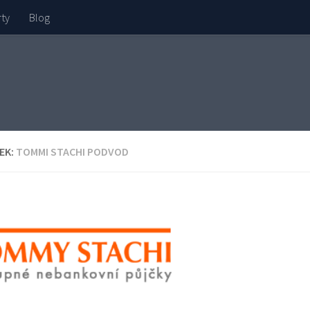
rty
Blog
EK:
TOMMI STACHI PODVOD