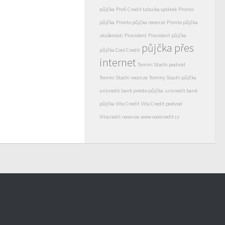
půjčka
Profi Credit tabulka splátek
Pronto
půjčka
Pronto půjčka recenze
Pronto půjčka
zkušenosti
Provident
Provident půjčka
půjčka přes
půjčka Cool Credit
internet
Tommi Stachi podvod
Tommi Stachi recenze
Tommy Stachi půjčka
unicredit bank presto půjčka
unicredit bank
půjčka
Vita Credit
Vita Credit podvod
Vitacredit recenze
www coolcredit cz