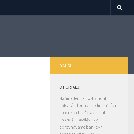
DALŠÍ
O PORTÁLU:
Našim cílem je poskytnout
důležité informace o finančních
produktech v České republice.
Pro naše návštěvníky
porovnáváme bankovní i