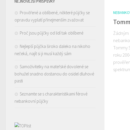
NEJNOVĚJŠÍ PŘÍSPĚVKY
Prověřené a oblíbené, některé půjčky se
NEBANKO
opravdu vyplatí přinejmenším zvažovat
Tommy
Proč jsou půjčky od lidí tak oblíbené
Žádným 
nebankov
Nejlepší půjčka široko daleko na nikoho
Tommy St
nečeká, najít si ji musí každý sám
roku 200
prověřeno
Samoživitelky na mateřské dovolené se
spektrum 
bohužel snadno dostanou do osidel dluhové
pasti
Seznamte se s charakteristikami férové
nebankovní půjčky