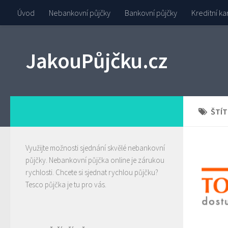
Úvod
Nebankovní půjčky
Bankovní půjčky
Kreditní ka
JakouPůjčku.cz
ŠTÍT
Využijte možnosti sjednání skvělé nebankovní
půjčky.
Nebankovní půjčka
online je zárukou
rychlosti. Chcete si sjednat rychlou půjčku?
Tesco půjčka
je tu pro vás.