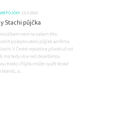
VNÍ PŮJČKY
13.3.2015
 Stachi půjčka
nováčkem není na našem trhu
ních poskytovatelů půjček ani firma
achi. V České republice působí už od
4, má tedy více než desetiletou
u tradici. Půjčku může využít široké
klientů, a...