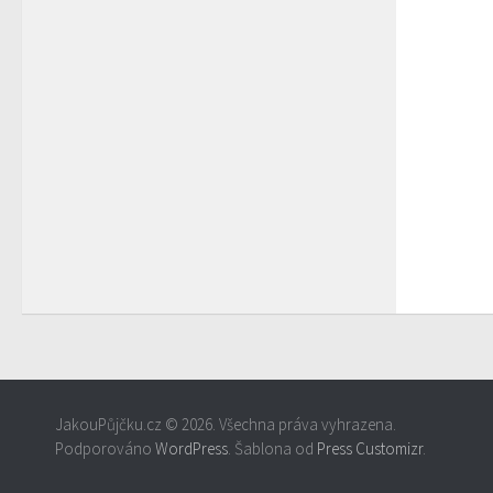
JakouPůjčku.cz © 2026. Všechna práva vyhrazena.
Podporováno
WordPress
. Šablona od
Press Customizr
.