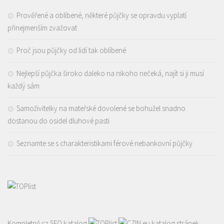
Prověřené a oblíbené, některé půjčky se opravdu vyplatí
přinejmenším zvažovat
Proč jsou půjčky od lidí tak oblíbené
Nejlepší půjčka široko daleko na nikoho nečeká, najít si ji musí
každý sám
Samoživitelky na mateřské dovolené se bohužel snadno
dostanou do osidel dluhové pasti
Seznamte se s charakteristikami férové nebankovní půjčky
Kompletně.cz
SEO katalog
katalog stránek