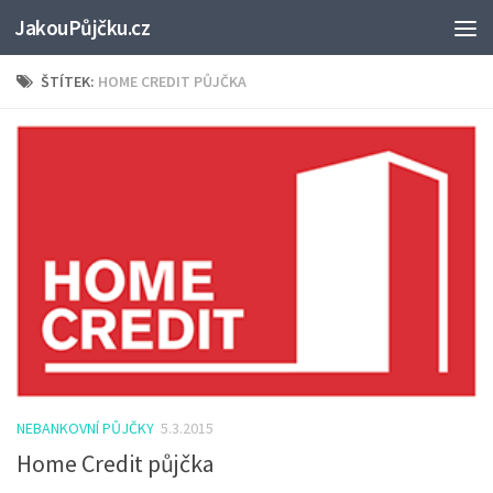
JakouPůjčku.cz
ŠTÍTEK:
HOME CREDIT PŮJČKA
NEBANKOVNÍ PŮJČKY
5.3.2015
Home Credit půjčka