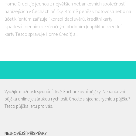
Home Credit je jednou z největších nebankovních společností
nabízejících v Čechách půjčky. Kromě peněz v hotovosti nebo na
účet klientům zařizuje i konsolidaci úvěrů, kreditní karty
s padesátidenním bezúročným obdobím (například kreditní
karty Tesco spravuje Home Credit) a...
Využijte možnosti sjednání skvělé nebankovní půjčky.
Nebankovní
půjčka
online je zárukou rychlosti. Chcete si sjednat rychlou půjčku?
Tesco půjčka
je tu pro vás.
NEJNOVĚJŠÍ PŘÍSPĚVKY