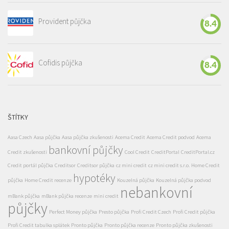
Provident půjčka
8.4
Cofidis půjčka
8.4
ŠTÍTKY
Aasa Czech
Aasa půjčka
Aasa půjčka zkušenosti
Acema Credit
Acema Credit podvod
Acema
bankovní půjčky
Credit zkušenosti
Cool Credit
CreditPortal
CreditPortal.cz
Credit portál půjčka
Creditsor
Creditsor půjčka
cz mini credit
cz mini credit s.r.o.
Home Credit
hypotéky
půjčka
Home Credit recenze
Kouzelná půjčka
Kouzelná půjčka podvod
nebankovní
mBank půjčka
mBank půjčka recenze
mini credit
půjčky
Perfect Money půjčka
Presto půjčka
Profi Credit Czech
Profi Credit půjčka
Profi Credit tabulka splátek
Pronto půjčka
Pronto půjčka recenze
Pronto půjčka zkušenosti