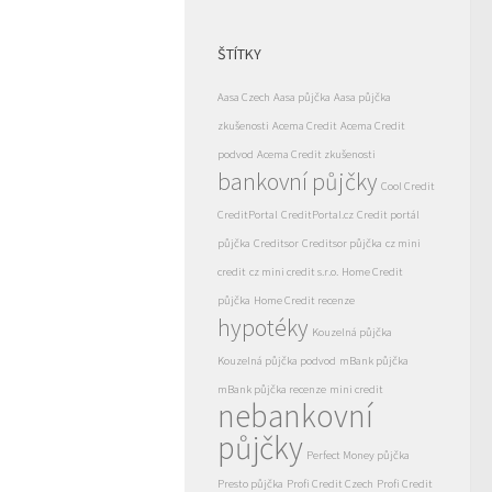
ŠTÍTKY
Aasa Czech
Aasa půjčka
Aasa půjčka
zkušenosti
Acema Credit
Acema Credit
podvod
Acema Credit zkušenosti
bankovní půjčky
Cool Credit
CreditPortal
CreditPortal.cz
Credit portál
půjčka
Creditsor
Creditsor půjčka
cz mini
credit
cz mini credit s.r.o.
Home Credit
půjčka
Home Credit recenze
hypotéky
Kouzelná půjčka
Kouzelná půjčka podvod
mBank půjčka
mBank půjčka recenze
mini credit
nebankovní
půjčky
Perfect Money půjčka
Presto půjčka
Profi Credit Czech
Profi Credit