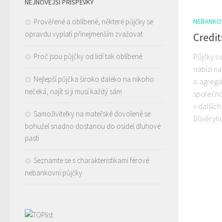
NEJNOVĚJŠÍ PŘÍSPĚVKY
Prověřené a oblíbené, některé půjčky se
NEBANKO
opravdu vyplatí přinejmenším zvažovat
Credit
Proč jsou půjčky od lidí tak oblíbené
Půjčky s
nabízí n
Nejlepší půjčka široko daleko na nikoho
o agregá
nečeká, najít si ji musí každý sám
společnos
v dalšíc
Samoživitelky na mateřské dovolené se
Důvěryhod
bohužel snadno dostanou do osidel dluhové
pasti
Seznamte se s charakteristikami férové
nebankovní půjčky