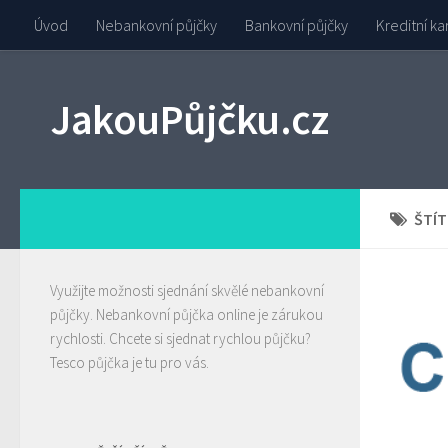
Úvod
Nebankovní půjčky
Bankovní půjčky
Kreditní ka
JakouPůjčku.cz
ŠTÍT
Využijte možnosti sjednání skvělé nebankovní
půjčky.
Nebankovní půjčka
online je zárukou
rychlosti. Chcete si sjednat rychlou půjčku?
Tesco půjčka
je tu pro vás.