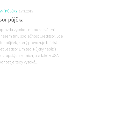
VNÍ PŮJČKY
17.3.2015
sor půjčka
 opravdu vysokou mírou schválení
a našem trhu společnost Creditsor. Jde
tor půjček, který provozuje britská
t Leadsor Limited. Půjčky nabízí i
h evropských zemích, ale také v USA.
nost je tedy vysoká....