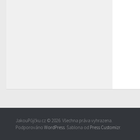
JakouPůjčku.cz © 2026. Všechna práva vyhrazena.
Podporováno
WordPress
. Šablona od
Press Customizr
.