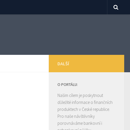
DALŠÍ
O PORTÁLU:
Našim cílem je poskytnout
důležité informace o finančních
produktech v České republice.
Pro naše návštěvníky
porovnáváme bankovní i