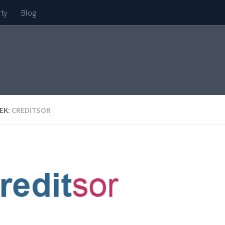
rty
Blog
EK:
CREDITSOR