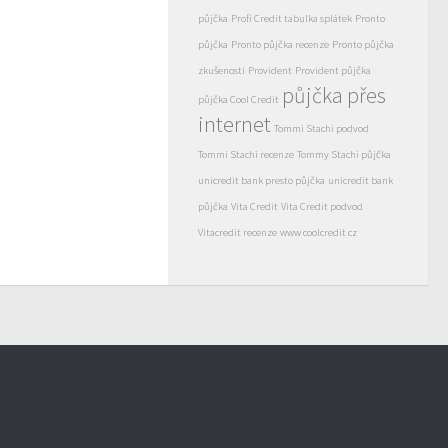
půjčka
Profi Credit tabulka splátek
Pronto
půjčka
Pronto půjčka recenze
Pronto půjčka
zkušenosti
Provident
Provident půjčka
půjčka přes
půjčka Cool Credit
internet
Tommi Stachi podvod
Tommi Stachi recenze
Tommy Stachi půjčka
unicredit bank presto půjčka
unicredit bank
půjčka
Vita Credit
Vita Credit podvod
Vitacredit recenze
www coolcredit cz