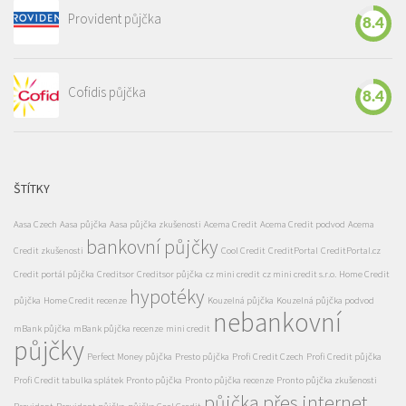
Provident půjčka
8.4
Cofidis půjčka
8.4
ŠTÍTKY
Aasa Czech
Aasa půjčka
Aasa půjčka zkušenosti
Acema Credit
Acema Credit podvod
Acema
bankovní půjčky
Credit zkušenosti
Cool Credit
CreditPortal
CreditPortal.cz
Credit portál půjčka
Creditsor
Creditsor půjčka
cz mini credit
cz mini credit s.r.o.
Home Credit
hypotéky
půjčka
Home Credit recenze
Kouzelná půjčka
Kouzelná půjčka podvod
nebankovní
mBank půjčka
mBank půjčka recenze
mini credit
půjčky
Perfect Money půjčka
Presto půjčka
Profi Credit Czech
Profi Credit půjčka
Profi Credit tabulka splátek
Pronto půjčka
Pronto půjčka recenze
Pronto půjčka zkušenosti
půjčka přes internet