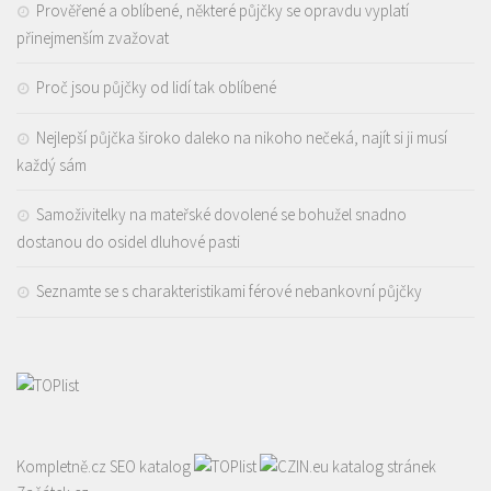
Prověřené a oblíbené, některé půjčky se opravdu vyplatí
přinejmenším zvažovat
Proč jsou půjčky od lidí tak oblíbené
Nejlepší půjčka široko daleko na nikoho nečeká, najít si ji musí
každý sám
Samoživitelky na mateřské dovolené se bohužel snadno
dostanou do osidel dluhové pasti
Seznamte se s charakteristikami férové nebankovní půjčky
Kompletně.cz
SEO katalog
katalog stránek