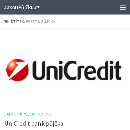
JakouPůjčku.cz
ŠTÍTEK:
PRESTO PŮJČKA
BANKOVNÍ PŮJČKY
6.3.2015
UniCredit bank půjčka