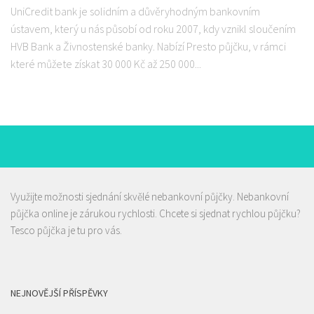
UniCredit bank je solidním a důvěryhodným bankovním
ústavem, který u nás působí od roku 2007, kdy vznikl sloučením
HVB Bank a Živnostenské banky. Nabízí Presto půjčku, v rámci
které můžete získat 30 000 Kč až 250 000...
Využijte možnosti sjednání skvělé nebankovní půjčky.
Nebankovní
půjčka
online je zárukou rychlosti. Chcete si sjednat rychlou půjčku?
Tesco půjčka
je tu pro vás.
NEJNOVĚJŠÍ PŘÍSPĚVKY